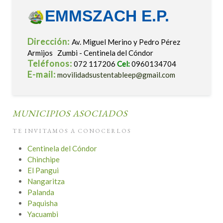
EMMSZACH E.P.
Dirección:
Av. Miguel Merino y Pedro Pérez
Armijos Zumbi - Centinela del Cóndor
Teléfonos:
072 117206
Cel:
0960134704
E-mail:
movilidadsustentableep@gmail.com
MUNICIPIOS ASOCIADOS
TE INVITAMOS A CONOCERLOS
Centinela del Cóndor
Chinchipe
El Pangui
Nangaritza
Palanda
Paquisha
Yacuambi