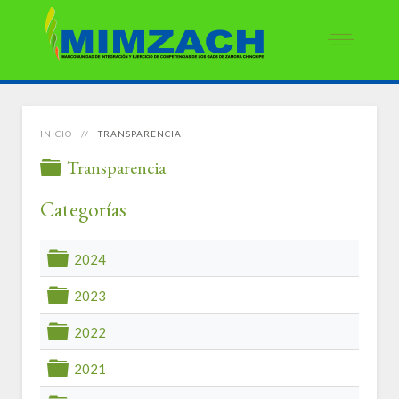
INICIO
TRANSPARENCIA
Transparencia
folder
Categorías
2024
folder
2023
folder
2022
folder
2021
folder