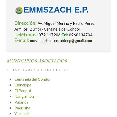
EMMSZACH E.P.
Dirección:
Av. Miguel Merino y Pedro Pérez
Armijos Zumbi - Centinela del Cóndor
Teléfonos:
072 117206
Cel:
0960134704
E-mail:
movilidadsustentableep@gmail.com
MUNICIPIOS ASOCIADOS
TE INVITAMOS A CONOCERLOS
Centinela del Cóndor
Chinchipe
El Pangui
Nangaritza
Palanda
Paquisha
Yacuambi