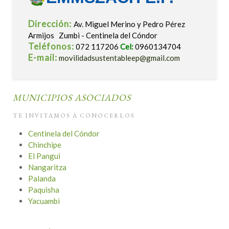
Dirección:
Av. Miguel Merino y Pedro Pérez
Armijos Zumbi - Centinela del Cóndor
Teléfonos:
072 117206
Cel:
0960134704
E-mail:
movilidadsustentableep@gmail.com
MUNICIPIOS ASOCIADOS
TE INVITAMOS A CONOCERLOS
Centinela del Cóndor
Chinchipe
El Pangui
Nangaritza
Palanda
Paquisha
Yacuambi