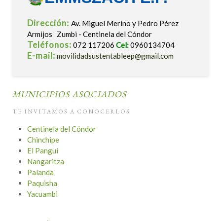
Dirección:
Av. Miguel Merino y Pedro Pérez
Armijos Zumbi - Centinela del Cóndor
Teléfonos:
072 117206
Cel:
0960134704
E-mail:
movilidadsustentableep@gmail.com
MUNICIPIOS ASOCIADOS
TE INVITAMOS A CONOCERLOS
Centinela del Cóndor
Chinchipe
El Pangui
Nangaritza
Palanda
Paquisha
Yacuambi