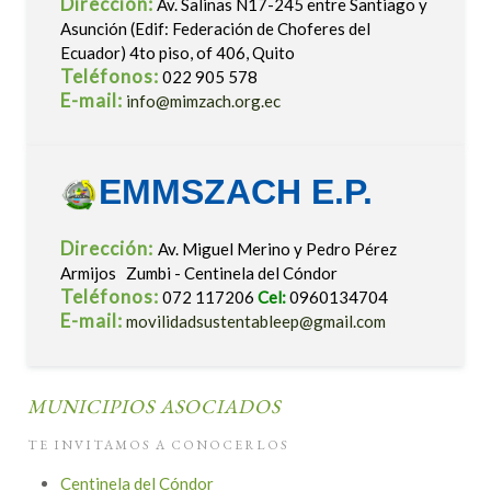
Dirección:
Av. Salinas N17-245 entre Santiago y
Asunción (Edif: Federación de Choferes del
Ecuador) 4to piso, of 406, Quito
Teléfonos:
022 905 578
E-mail:
info@mimzach.org.ec
EMMSZACH E.P.
Dirección:
Av. Miguel Merino y Pedro Pérez
Armijos Zumbi - Centinela del Cóndor
Teléfonos:
072 117206
Cel:
0960134704
E-mail:
movilidadsustentableep@gmail.com
MUNICIPIOS ASOCIADOS
TE INVITAMOS A CONOCERLOS
Centinela del Cóndor